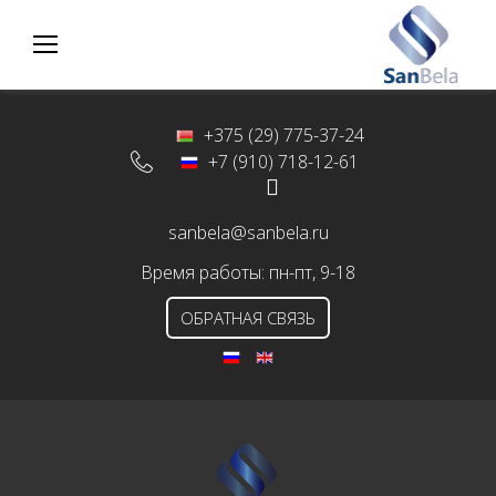
S
k
i
p
t
+375 (29) 775-37-24
o
+7 (910) 718-12-61
c
o
sanbela@sanbela.ru
n
Время работы: пн-пт, 9-18
t
e
ОБРАТНАЯ СВЯЗЬ
n
t