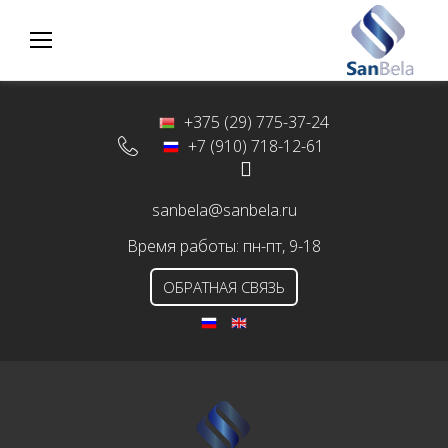
S
k
i
p
t
+375 (29) 775-37-24
o
+7 (910) 718-12-61
c
o
sanbela@sanbela.ru
n
Время работы: пн-пт, 9-18
t
e
ОБРАТНАЯ СВЯЗЬ
n
t